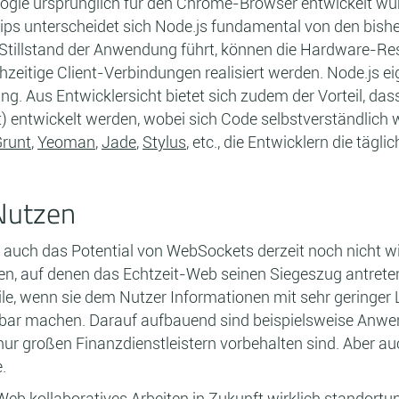
gle ursprünglich für den Chrome-Browser entwickelt wur
zips unterscheidet sich Node.js fundamental von den bis
 Stillstand der Anwendung führt, können die Hardware-Re
chzeitige Client-Verbindungen realisiert werden. Node.js e
. Aus Entwicklersicht bietet sich zudem der Vorteil, das
entwickelt werden, wobei sich Code selbstverständlich w
runt
,
Yeoman
,
Jade
,
Stylus
, etc., die Entwicklern die tägli
Nutzen
t auch das Potential von WebSockets derzeit noch nicht w
nnen, auf denen das Echtzeit-Web seinen Siegeszug antret
e, wenn sie dem Nutzer Informationen mit sehr geringer
bar machen. Darauf aufbauend sind beispielsweise Anw
t nur großen Finanzdienstleistern vorbehalten sind. Aber a
.
Web kollaboratives Arbeiten in Zukunft wirklich stando