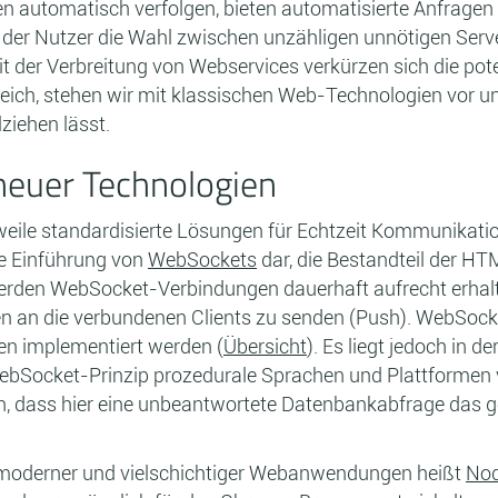
automatisch verfolgen, bieten automatisierte Anfragen i
at der Nutzer die Wahl zwischen unzähligen unnötigen Serv
it der Verbreitung von Webservices verkürzen sich die po
eich, stehen wir mit klassischen Web-Technologien vor un
ziehen lässt.
 neuer Technologien
rweile standardisierte Lösungen für Echtzeit Kommunikati
ie Einführung von
WebSockets
dar, die Bestandteil der HT
den WebSocket-Verbindungen dauerhaft aufrecht erhalten
en an die verbundenen Clients zu senden (Push). WebSocke
men implementiert werden (
Übersicht
). Es liegt jedoch in 
ebSocket-Prinzip prozedurale Sprachen und Plattformen v
aran, dass hier eine unbeantwortete Datenbankabfrage d
 moderner und vielschichtiger Webanwendungen heißt
Nod