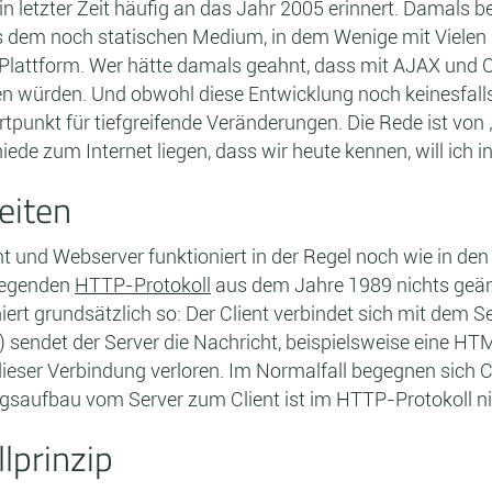
 in letzter Zeit häufig an das Jahr 2005 erinnert. Damal
Aus dem noch statischen Medium, in dem Wenige mit Vielen
 Plattform. Wer hätte damals geahnt, dass mit AJAX und C
 würden. Und obwohl diese Entwicklung noch keinesfalls
tpunkt für tiefgreifende Veränderungen. Die Rede ist von
ede zum Internet liegen, dass wir heute kennen, will ich i
eiten
 und Webserver funktioniert in der Regel noch wie in de
liegenden
HTTP-Protokoll
aus dem Jahre 1989 nichts geände
rt grundsätzlich so: Der Client verbindet sich mit dem Se
 sendet der Server die Nachricht, beispielsweise eine HTM
ieser Verbindung verloren. Im Normalfall begegnen sich 
ngsaufbau vom Server zum Client ist im HTTP-Protokoll n
lprinzip