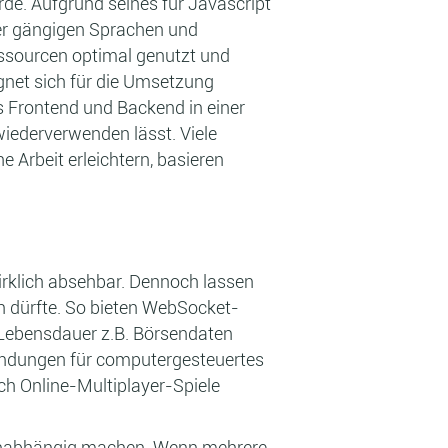
de. Aufgrund seines für Javascript
her gängigen Sprachen und
ssourcen optimal genutzt und
ignet sich für die Umsetzung
s Frontend und Backend in einer
iederverwenden lässt. Viele
che Arbeit erleichtern, basieren
irklich absehbar. Dennoch lassen
en dürfte. So bieten WebSocket-
 Lebensdauer z.B. Börsendaten
endungen für computergesteuertes
uch Online-Multiplayer-Spiele
rtunabhängig machen. Wenn mehrere