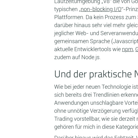
Laufzeitumgebung „V8“ die von Goo
typischen „
non-blocking I/O
“-Prin
Plattformen. Da kein Prozess zum
darüber hinaus sehr viel mehr glei
jeglicher Web- und Serveranwendung
gemeinsamen Sprache (Javascript) 
aktuelle Entwicklertools wie
npm
,
G
zudem auf Node.js.
Und der praktische 
Wie bei jeder neuen Technologie is
sich bereits drei Trendlinien erke
Anwendungen unschlagbare Vorteil
ohne unnötige Verzögerung verfüg
Trading vorstellbar, wie sie derzei
gehören für mich in diese Kategorie
Darüber hinaus wird das Echtzeit-