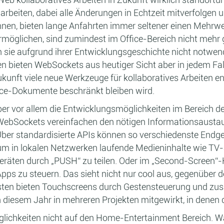
beiten, dabei alle Änderungen in Echtzeit mitverfolgen un
en, bieten lange Anfahrten immer seltener einen Mehrwe
öglichen, sind zumindest im Office-Bereich nicht mehr 
zen sie aufgrund ihrer Entwicklungsgeschichte nicht notwe
 bieten WebSockets aus heutiger Sicht aber in jedem Fall
Zukunft viele neue Werkzeuge für kollaboratives Arbeiten
ice-Dokumente beschränkt bleiben wird.
er vor allem die Entwicklungsmöglichkeiten im Bereich 
bSockets vereinfachen den nötigen Informationsaustausc
. Über standardisierte APIs können so verschiedenste End
um in lokalen Netzwerken laufende Medieninhalte wie TV
eräten durch „PUSH“ zu teilen. Oder im „Second-Screen“
pps zu steuern. Das sieht nicht nur cool aus, gegenüber 
sten bieten Touchscreens durch Gestensteuerung und zusä
n diesem Jahr in mehreren Projekten mitgewirkt, in denen
glichkeiten nicht auf den Home-Entertainment Bereich. 