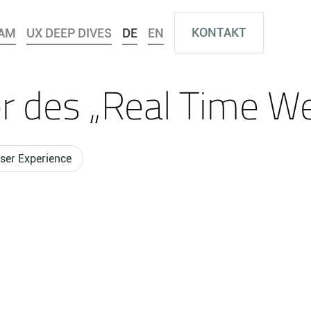
KONTAKT
AM
UX DEEP DIVES
DE
EN
er des „Real Time W
ser Experience