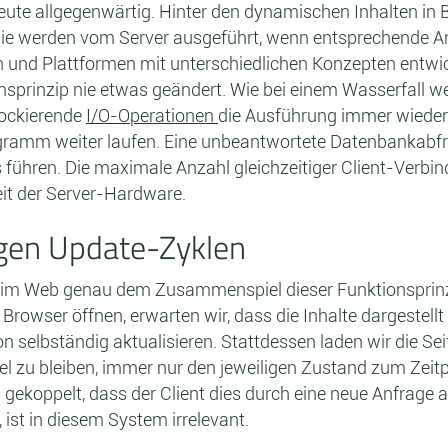
ute allgegenwärtig. Hinter den dynamischen Inhalten in 
e werden vom Server ausgeführt, wenn entsprechende An
n und Plattformen mit unterschiedlichen Konzepten entwic
onsprinzip nie etwas geändert. Wie bei einem Wasserfall w
lockierende
I/O-Operationen
die Ausführung immer wieder 
gramm weiter laufen. Eine unbeantwortete Datenbankabf
hren. Die maximale Anzahl gleichzeitiger Client-Verbind
it der Server-Hardware.
ngen Update-Zyklen
im Web genau dem Zusammenspiel dieser Funktionsprinzipi
Browser öffnen, erwarten wir, dass die Inhalte dargestellt
on selbständig aktualisieren. Stattdessen laden wir die Sei
iel zu bleiben, immer nur den jeweiligen Zustand zum Zeit
gekoppelt, dass der Client dies durch eine neue Anfrage a
 ist in diesem System irrelevant.