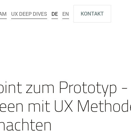
KONTAKT
AM
UX DEEP DIVES
DE
EN
int zum Prototyp - 
Ideen mit UX Metho
 machten